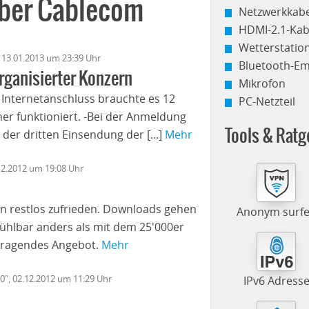
über Cablecom
Netzwerkkabe
HDMI-2.1-Kab
Wetterstati
, 13.01.2013 um 23:39 Uhr
Bluetooth-E
rganisierter Konzern
Mikrofon
Internetanschluss brauchte es 12
PC-Netzteil
rher funktioniert. -Bei der Anmeldung
Tools & Ratg
der dritten Einsendung der [...]
Mehr
.12.2012 um 19:08 Uhr
n restlos zufrieden. Downloads gehen
Anonym surf
 fühlbar anders als mit dem 25'000er
orragendes Angebot.
Mehr
0", 02.12.2012 um 11:29 Uhr
IPv6 Adress