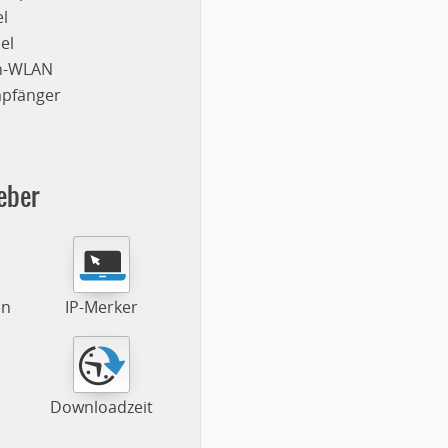
l
el
on-WLAN
mpfänger
eber
en
IP-Merker
e
Downloadzeit