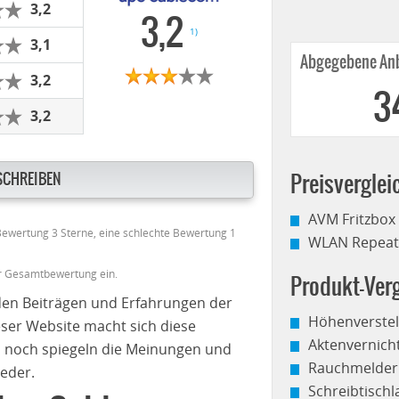
3,2
3,2
1)
3,1
Abgegebene Anb
3,2
3
3,2
SCHREIBEN
Preisverglei
AVM Fritzbox
 Bewertung 3 Sterne, eine schlechte Bewertung 1
WLAN Repeate
er Gesamtbewertung ein.
Produkt-Verg
den Beiträgen und Erfahrungen der
Höhenverstel
eser Website macht sich diese
Aktenvernich
 noch spiegeln die Meinungen und
Rauchmelder
eder.
Schreibtisch