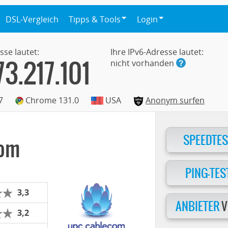
DSL-Vergleich
Tipps & Tools
Login
sse lautet:
Ihre IPv6-Adresse lautet:
73.217.101
nicht vorhanden
7
Chrome 131.0
USA
Anonym surfen
SPEEDTES
com
PING-TES
3,3
ANBIETER
V
3,2