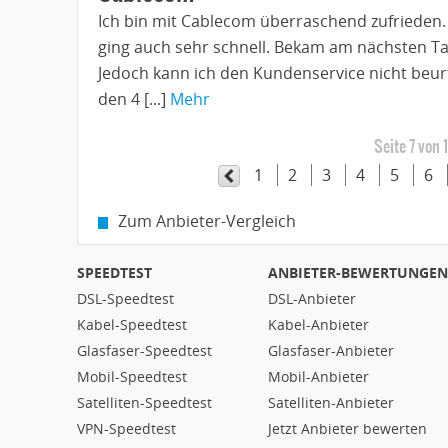
Ich bin mit Cablecom überraschend zufrieden.
ging auch sehr schnell. Bekam am nächsten T
Jedoch kann ich den Kundenservice nicht beurt
den 4 [...]
Mehr
Seite 7 von 
1
2
3
4
5
6
Zum Anbieter-Vergleich
SPEEDTEST
ANBIETER-BEWERTUNGEN
DSL-Speedtest
DSL-Anbieter
Kabel-Speedtest
Kabel-Anbieter
Glasfaser-Speedtest
Glasfaser-Anbieter
Mobil-Speedtest
Mobil-Anbieter
Satelliten-Speedtest
Satelliten-Anbieter
VPN-Speedtest
Jetzt Anbieter bewerten