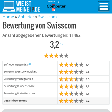
powered by
Home
Anbieter
Swisscom
Bewertung von
Swisscom
Anzahl abgegebener Bewertungen:
11482
3,2
1)
2)
3,4
Zufriedenheitsindex
Bewertung Geschwindigkeit
2,8
Bewertung Verfügbarkeit
3,3
Bewertung Kundenservice
3,5
Bewertung Preis-/Leistung
2,6
Gesamtbewertung
3,2