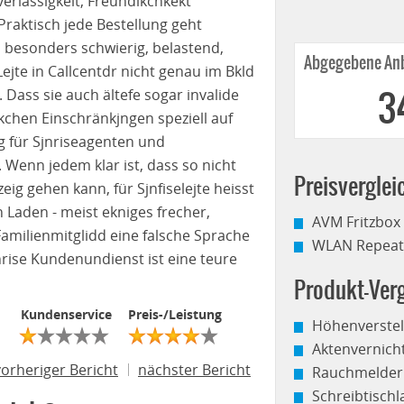
erlässigkeit, Freundlkchkekt
raktisch jede Bestellung geht
 besonders schwierig, belastend,
Abgegebene Anb
ejte in Callcentdr nicht genau im Bkld
. Dass sie auch ältefe sogar invalide
3
hen Einschränkjngen speziell auf
ng für Sjnriseagenten und
. Wenn jedem klar ist, dass so nicht
Preisverglei
ig gehen kann, für Sjnfiselejte heisst
n Laden - meist ekniges frecher,
AVM Fritzbox
amilienmitglidd eine falsche Sprache
WLAN Repeate
unrise Kundenundienst ist eine teure
Produkt-Verg
Kundenservice
Preis-/Leistung
Höhenverstel
Aktenvernich
vorheriger Bericht
nächster Bericht
Rauchmelder
Schreibtisch