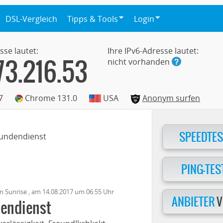
DSL-Vergleich
Tipps & Tools
Login
sse lautet:
Ihre IPv6-Adresse lautet:
73.216.53
nicht vorhanden
7
Chrome 131.0
USA
Anonym surfen
SPEEDTES
Kundendienst
PING-TES
on
Sunrise
, am
14.08.2017
um 06:55 Uhr
ANBIETER
V
dendienst