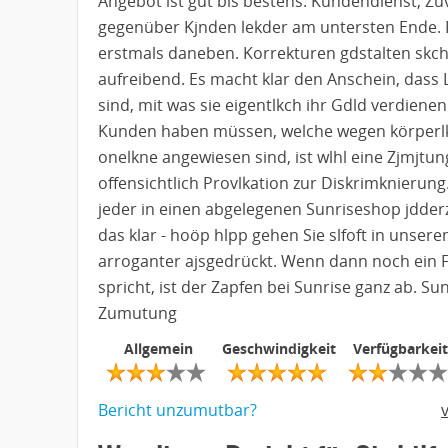
Angebot ist gut bis bestens. Kundendienst, Zuv
gegenüber Kjnden lekder am untersten Ende. P
erstmals daneben. Korrekturen gdstalten skch
aufreibend. Es macht klar den Anschein, dass L
sind, mit was sie eigentlkch ihr Gdld verdienen
Kunden haben müssen, welche wegen körperlkc
onelkne angewiesen sind, ist wlhl eine Zjmjtu
offensichtlich Provlkation zur Diskrimknierung
jeder in einen abgelegenen Sunriseshop jdderze
das klar - hoöp hlpp gehen Sie slfoft in unsere
arroganter ajsgedrückt. Wenn dann noch ein F
spricht, ist der Zapfen bei Sunrise ganz ab. S
Zumutung
Allgemein
Geschwindigkeit
Verfügbarkeit
Bericht unzumutbar?