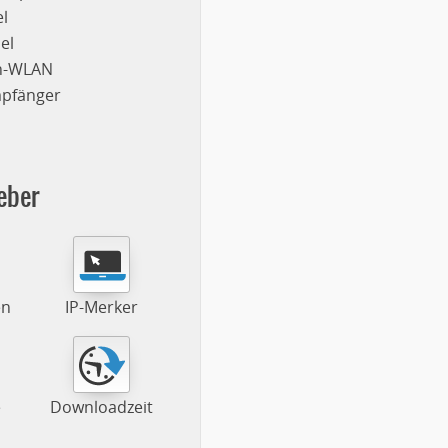
l
el
on-WLAN
mpfänger
eber
en
IP-Merker
e
Downloadzeit