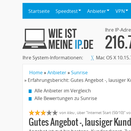
Startseite
Speedtest
Anbieter
VPN
Ihre IP-Adre
216.
Ihre System-Informationen:
Mac OS X 10.15.
Home
Anbieter
Sunrise
» Erfahrungsbericht: Gutes Angebot -, lausiger 
Alle Anbieter im Vergleich
Alle Bewertungen zu Sunrise
von
kleu
,
über "
Internet Start (50/10)
" v
Gutes Angebot -, lausiger Kun