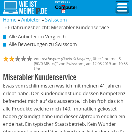
powered by
Home
Anbieter
Swisscom
» Erfahrungsbericht: Miserabler Kundenservice
Alle Anbieter im Vergleich
Alle Bewertungen zu Swisscom
von
dschwyter (David Schwyter)
,
über "
Internet S
(50/0 MBit/s)
" von
Swisscom
, am
12.08.2019
um 10:58
Uhr
Miserabler Kundenservice
Ewas vom schlimmsten was ich mit meinen 41 Jahren
erlebt habe. Der Kundendienst und dessen Kompetenz
befremdet mich auf das äusserste. Ich bin froh das ich
alle Produkte welche mich 140.- monatlich gekostet
haben gekündigt habe und dieser Alptraum endlich ein
ende hat. Ein typischer Staatsbetrieb. Kein Wunder
übernimmt niemand Verantwortung. Jeder der sich für