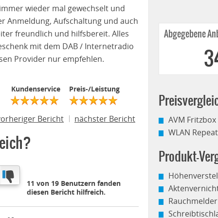
t immer wieder mal gewechselt und
t der Anmeldung, Aufschaltung und auch
er freundlich und hilfsbereit. Alles
Abgegebene Anb
Geschenk mit dem DAB / Internetradio
3
esen Provider nur empfehlen.
Kundenservice
Preis-/Leistung
Preisverglei
vorheriger Bericht
nächster Bericht
AVM Fritzbox
WLAN Repeate
reich?
Produkt-Verg
Höhenverstel
11 von 19 Benutzern fanden
Aktenvernich
diesen Bericht hilfreich.
Rauchmelder
Schreibtisch