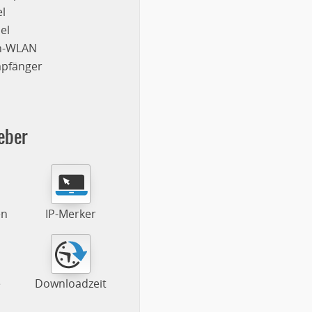
l
el
on-WLAN
mpfänger
eber
en
IP-Merker
e
Downloadzeit