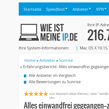
Startseite
Speedtest
Anbieter
VPN
Ihre IP-Adre
216.
Ihre System-Informationen:
Mac OS X 10.15.
Home
Anbieter
Sunrise
» Erfahrungsbericht: Alles einwandfrei gegeange
Alle Anbieter im Vergleich
Alle Bewertungen zu Sunrise
von
Maxtech (Max Kleiner)
,
über "
click&c
Uhr
Alles einwandfrei gegeangen--