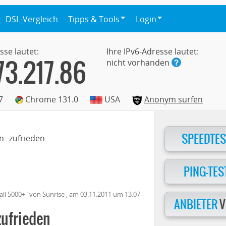
DSL-Vergleich
Tipps & Tools
Login
sse lautet:
Ihre IPv6-Adresse lautet:
73.217.86
nicht vorhanden
7
Chrome 131.0
USA
Anonym surfen
SPEEDTES
n--zufrieden
PING-TES
all 5000+
" von
Sunrise
, am
03.11.2011
um 13:07
ANBIETER
V
zufrieden